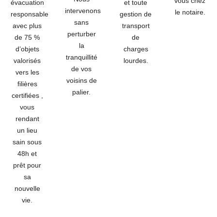
vous chez
évacuation
et toute
intervenons
le notaire.
responsable
gestion de
sans
avec plus
transport
perturber
de
75 %
de
la
d’objets
charges
tranquillité
valorisés
lourdes.
de vos
vers les
voisins de
filières
palier.
certifiées ,
vous
rendant
un lieu
sain sous
48h
et
prêt pour
sa
nouvelle
vie.