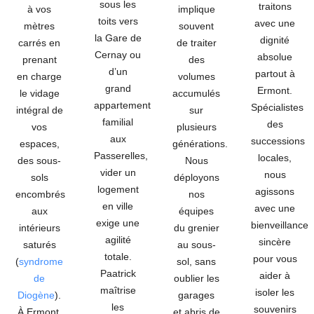
sous les
traitons
à vos
implique
toits vers
avec une
mètres
souvent
la Gare de
dignité
carrés en
de traiter
Cernay ou
absolue
prenant
des
d’un
partout à
en charge
volumes
grand
Ermont.
le vidage
accumulés
appartement
Spécialistes
intégral de
sur
familial
des
vos
plusieurs
aux
successions
espaces,
générations.
Passerelles,
locales,
des sous-
Nous
vider un
nous
sols
déployons
logement
agissons
encombrés
nos
en ville
avec une
aux
équipes
exige une
bienveillance
intérieurs
du grenier
agilité
sincère
saturés
au sous-
totale.
pour vous
(
syndrome
sol, sans
Paatrick
aider à
de
oublier les
maîtrise
isoler les
Diogène
).
garages
les
souvenirs
À
Ermont
,
et abris de