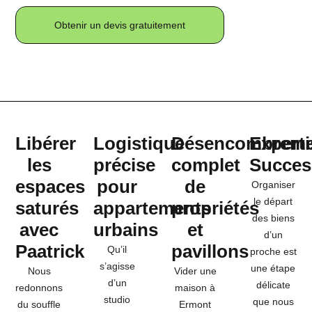
Obtenir un devis gratuitement
Libérer
Logistique
Désencombreme
Experti
les
précise
complet
Succes
espaces
pour
de
Organiser
le départ
saturés
appartements
propriétés
des biens
avec
urbains
et
d’un
Paatrick
pavillons
Qu’il
proche est
s’agisse
une étape
Nous
Vider une
d’un
délicate
redonnons
maison à
studio
que nous
du souffle
Ermont