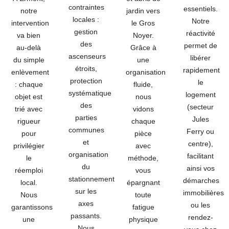
contraintes
essentiels.
notre
jardin vers
locales :
Notre
intervention
le Gros
gestion
réactivité
va bien
Noyer.
des
permet de
au-delà
Grâce à
ascenseurs
libérer
du simple
une
étroits,
rapidement
enlèvement
organisation
protection
le
: chaque
fluide,
systématique
logement
objet est
nous
des
(secteur
trié avec
vidons
parties
Jules
rigueur
chaque
communes
Ferry ou
pour
pièce
et
centre),
privilégier
avec
organisation
facilitant
le
méthode,
du
ainsi vos
réemploi
vous
stationnement
démarches
local.
épargnant
sur les
immobilières
Nous
toute
axes
ou les
garantissons
fatigue
passants.
rendez-
une
physique
Nous