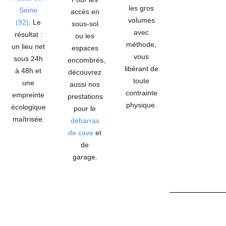
les gros
Seine
accès en
volumes
(92)
. Le
sous-sol
avec
résultat :
ou les
méthode,
un lieu net
espaces
vous
sous
24h
encombrés,
libérant de
à 48h
et
découvrez
toute
une
aussi nos
contrainte
empreinte
prestations
physique.
écologique
pour le
maîtrisée.
débarras
de cave
et
de
garage.