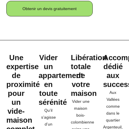
Obtenir un devis gratuitement
Une
Vider
Libération
Accom
expertise
un
totale
dédié
de
appartement
de
aux
proximité
en
votre
succes
pour
toute
maison
Aux
Vallées
un
sérénité
Vider une
comme
maison
vide-
Qu’il
dans le
bois-
s’agisse
maison
quartier
colombienne
d’un
Argenteuil,