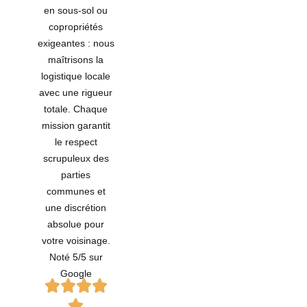
en sous-sol ou
copropriétés
exigeantes : nous
maîtrisons la
logistique locale
avec une rigueur
totale. Chaque
mission garantit
le respect
scrupuleux des
parties
communes et
une discrétion
absolue pour
votre voisinage.
Noté 5/5 sur
Google