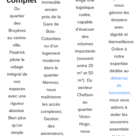
complet
exige une
immeuble
nous
logistique
Du
ancien
gérons les
rodée,
quartier
près de la
dossiers
capable
des
Gare de
avec
d’évacuer
Bruyères
Bois-
dignité et
des
au centre-
Colombes
bienveillance.
volumes
ville,
ou d’un
Grâce à
importants
Paatrick
logement
notre
(souvent
pilote le
moderne
expertise
entre
20
vidage
dans le
dédiée au
m³ et 50
intégral de
quartier
débarras
m³
). Du
vos
Mermoz,
de
secteur
espaces
nous
succession
,
Chefson
avec une
maîtrisons
nous vous
au
rigueur
les accès
aidons à
quartier
absolue.
complexes.
isoler les
Victor-
Bien plus
Gestion
souvenirs
Hugo,
qu’un
des
essentiels
nous
simple
ascenseurs,