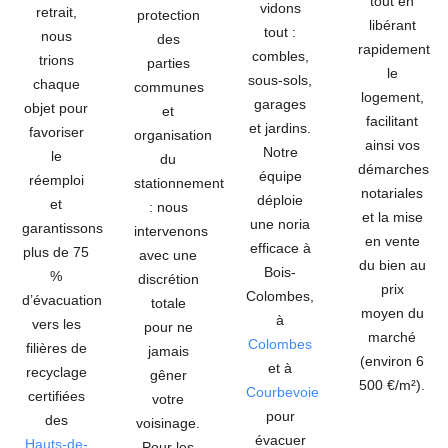
tout en
vidons
retrait,
protection
libérant
tout :
nous
des
rapidement
combles,
trions
parties
le
sous-sols,
chaque
communes
logement,
garages
objet pour
et
facilitant
et jardins.
favoriser
organisation
ainsi vos
Notre
le
du
démarches
équipe
réemploi
stationnement
notariales
déploie
et
: nous
et la mise
une noria
garantissons
intervenons
en vente
efficace à
plus de
75
avec une
du bien au
Bois-
%
discrétion
prix
Colombes,
d’évacuation
totale
moyen du
à
vers les
pour ne
marché
Colombes
filières de
jamais
(environ
6
et à
recyclage
gêner
500 €/m²
).
Courbevoie
certifiées
votre
pour
des
voisinage.
évacuer
Hauts-de-
Pour les