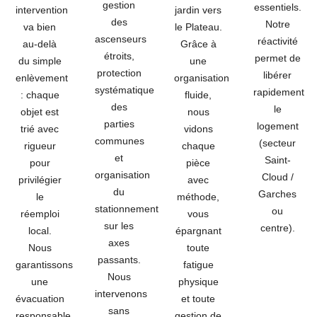
gestion
essentiels.
intervention
jardin vers
des
Notre
va bien
le Plateau.
ascenseurs
réactivité
au-delà
Grâce à
étroits,
permet de
du simple
une
protection
libérer
enlèvement
organisation
systématique
rapidement
: chaque
fluide,
des
le
objet est
nous
parties
logement
trié avec
vidons
communes
(secteur
rigueur
chaque
et
Saint-
pour
pièce
organisation
Cloud /
privilégier
avec
du
Garches
le
méthode,
stationnement
ou
réemploi
vous
sur les
centre).
local.
épargnant
axes
Nous
toute
passants.
garantissons
fatigue
Nous
une
physique
intervenons
évacuation
et toute
sans
responsable
gestion de