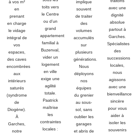
traitons
à vos m²
implique
toits vers
avec une
en
souvent
le Centre
dignité
prenant
de traiter
ou d’un
absolue
en charge
des
grand
partout à
le vidage
volumes
appartement
Garches.
intégral de
accumulés
familial à
Spécialistes
vos
sur
Buzenval,
des
espaces,
plusieurs
vider un
successions
des caves
générations.
logement
locales,
encombrées
Nous
en ville
nous
aux
déployons
exige une
agissons
intérieurs
nos
agilité
avec une
saturés
équipes
totale.
bienveillance
(syndrome
du grenier
Paatrick
sincère
de
au sous-
maîtrise
pour vous
Diogène).
sol, sans
les
aider à
À
oublier les
contraintes
isoler les
Garches,
garages
locales :
souvenirs
notre
et abris de