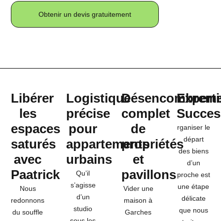
Obtenir un devis gratuitement
Libérer
Logistique
Désencombreme
Experti
les
précise
complet
Succes
espaces
pour
de
rganiser le
départ
saturés
appartements
propriétés
des biens
avec
urbains
et
d’un
Paatrick
pavillons
Qu’il
proche est
s’agisse
une étape
Nous
Vider une
d’un
délicate
redonnons
maison à
studio
que nous
du souffle
Garches
sous les