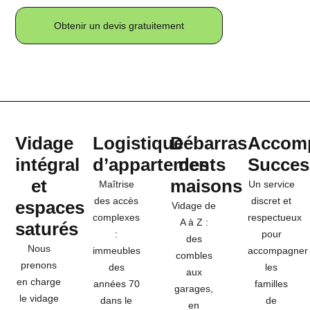
Obtenir un devis gratuitement
Vidage
Logistique
Débarras
Accom
intégral
d’appartements
des
Succes
et
maisons
Maîtrise
Un service
des accès
discret et
espaces
Vidage de
complexes
respectueux
A à Z :
saturés
:
pour
des
Nous
immeubles
accompagner
combles
prenons
des
les
aux
en charge
années 70
familles
garages,
le vidage
dans le
de
en