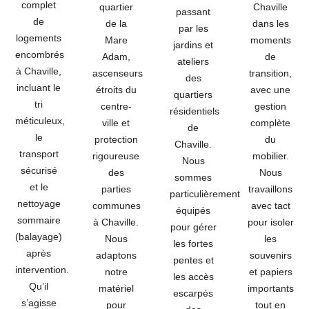
complet
quartier
Chaville
passant
de
de la
dans les
par les
logements
Mare
moments
jardins et
encombrés
Adam,
de
ateliers
à Chaville,
ascenseurs
transition,
des
incluant le
étroits du
avec une
quartiers
tri
centre-
gestion
résidentiels
méticuleux,
ville et
complète
de
le
protection
du
Chaville.
transport
rigoureuse
mobilier.
Nous
sécurisé
des
Nous
sommes
et le
parties
travaillons
particulièrement
nettoyage
communes
avec tact
équipés
sommaire
à Chaville.
pour isoler
pour gérer
(balayage)
Nous
les
les fortes
après
adaptons
souvenirs
pentes et
intervention.
notre
et papiers
les accès
Qu’il
matériel
importants
escarpés
s’agisse
pour
tout en