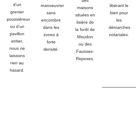
des
d’un
manoeuvrer
libérant le
maisons
grenier
sans
bien pour
situées en
poussiéreux
encombre
les
lisière de
ou d’un
dans les
démarches
la forêt de
pavillon
zones à
notariales.
Meudon
entier,
forte
ou des
nous ne
densité.
Fausses-
laissons
Reposes.
rien au
hasard.