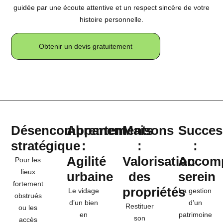
guidée par une écoute attentive et un respect sincère de votre
histoire personnelle.
Obtenir un devis gratuitement
Désencombrement
Appartements
Maisons
Succes
stratégique
:
:
:
Agilité
Valorisation
Accom
Pour les
lieux
urbaine
des
serein
fortement
propriétés
Le vidage
La gestion
obstrués
d’un bien
d’un
Restituer
ou les
en
patrimoine
son
accès