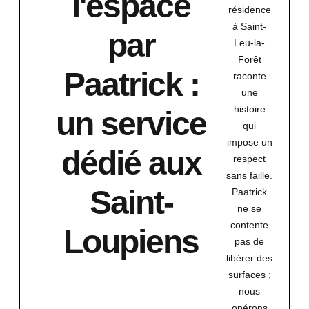
l'espace
résidence
à Saint-
par
Leu-la-
Forêt
Paatrick :
raconte
une
histoire
un service
qui
impose un
dédié aux
respect
sans faille.
Saint-
Paatrick
ne se
contente
Loupiens
pas de
libérer des
surfaces ;
nous
opérons