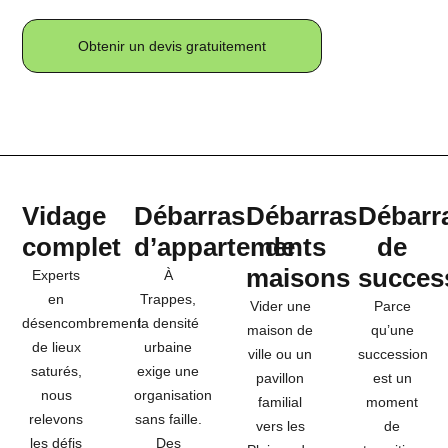
Obtenir un devis gratuitement
Vidage
Débarras
Débarras
Débarr
complet
d’appartements
de
de
maisons
succes
Experts
À
en
Trappes,
Vider une
Parce
désencombrement
la densité
maison de
qu’une
de lieux
urbaine
ville ou un
succession
saturés,
exige une
pavillon
est un
nous
organisation
familial
moment
relevons
sans faille.
vers les
de
les défis
Des