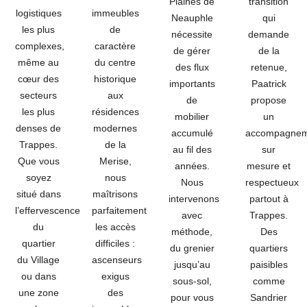
Plaines de
transition
logistiques
immeubles
Neauphle
qui
les plus
de
nécessite
demande
complexes,
caractère
de gérer
de la
même au
du centre
des flux
retenue,
cœur des
historique
importants
Paatrick
secteurs
aux
de
propose
les plus
résidences
mobilier
un
denses de
modernes
accumulé
accompagnem
Trappes.
de la
au fil des
sur
Que vous
Merise,
années.
mesure et
soyez
nous
Nous
respectueux
situé dans
maîtrisons
intervenons
partout à
l’effervescence
parfaitement
avec
Trappes.
du
les accès
méthode,
Des
quartier
difficiles :
du grenier
quartiers
du Village
ascenseurs
jusqu’au
paisibles
ou dans
exigus
sous-sol,
comme
une zone
des
pour vous
Sandrier