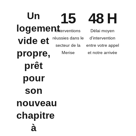
Un
15
48 H
logement
Interventions
Délai moyen
vide et
réussies dans le
d'intervention
secteur de la
entre votre appel
propre,
Merise
et notre arrivée
prêt
pour
son
nouveau
chapitre
à