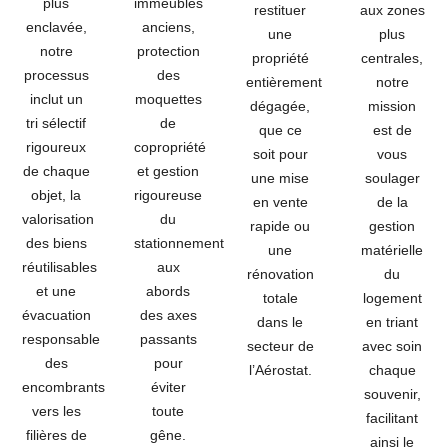
plus
immeubles
restituer
aux zones
enclavée,
anciens,
une
plus
notre
protection
propriété
centrales,
processus
des
entièrement
notre
inclut un
moquettes
dégagée,
mission
tri sélectif
de
que ce
est de
rigoureux
copropriété
soit pour
vous
de chaque
et gestion
une mise
soulager
objet, la
rigoureuse
en vente
de la
valorisation
du
rapide ou
gestion
des biens
stationnement
une
matérielle
réutilisables
aux
rénovation
du
et une
abords
totale
logement
évacuation
des axes
dans le
en triant
responsable
passants
secteur de
avec soin
des
pour
l’Aérostat.
chaque
encombrants
éviter
souvenir,
vers les
toute
facilitant
filières de
gêne.
ainsi le