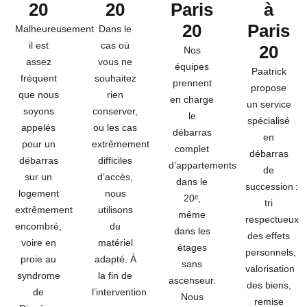
20
20
Paris
à
20
Paris
Malheureusement
Dans le
il est
cas où
20
Nos
assez
vous ne
équipes
Paatrick
fréquent
souhaitez
prennent
propose
que nous
rien
en charge
un service
soyons
conserver,
le
spécialisé
appelés
ou les cas
débarras
en
pour un
extrêmement
complet
débarras
débarras
difficiles
d’appartements
de
sur un
d’accès,
dans le
succession :
logement
nous
20ᵉ,
tri
extrêmement
utilisons
même
respectueux
encombré,
du
dans les
des effets
voire en
matériel
étages
personnels,
proie au
adapté. À
sans
valorisation
syndrome
la fin de
ascenseur.
des biens,
de
l’intervention
Nous
remise