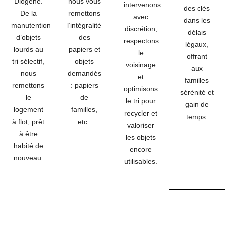
Diogène.
nous vous
intervenons
des clés
De la
remettons
avec
dans les
manutention
l’intégralité
discrétion,
délais
d’objets
des
respectons
légaux,
lourds au
papiers et
le
offrant
tri sélectif,
objets
voisinage
aux
nous
demandés
et
familles
remettons
: papiers
optimisons
sérénité et
le
de
le tri pour
gain de
logement
familles,
recycler et
temps.
à flot, prêt
etc..
valoriser
à être
les objets
habité de
encore
nouveau.
utilisables.