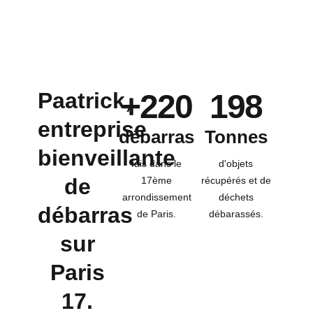
Paatrick,
+
220
198
entreprise
débarras
Tonnes
bienveillante
fais dans le
d'objets
de
17ème
récupérés et de
arrondissement
déchets
débarras
de Paris.
débarassés.
sur
Paris
17.