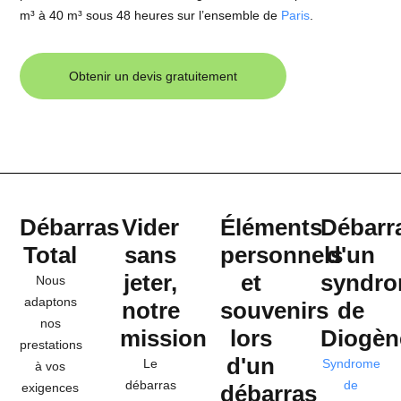
m³ à 40 m³
sous
48 heures
sur l’ensemble de
Paris
.
Obtenir un devis gratuitement
Débarras
Vider
Éléments
Débarr
Total
sans
personnels
d'un
jeter,
et
syndr
Nous
adaptons
notre
souvenirs
de
nos
mission
lors
Diogèn
prestations
d'un
Le
Syndrome
à vos
débarras
de
exigences
débarras