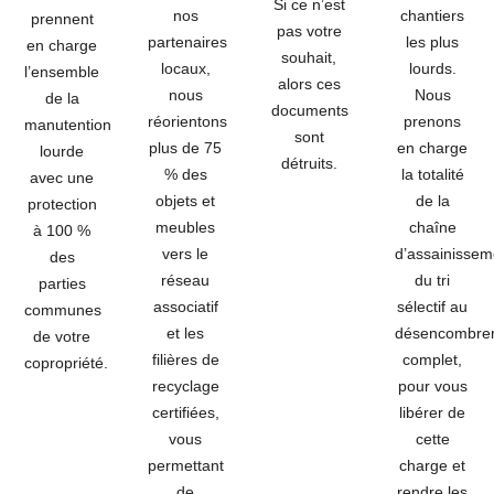
Si ce n’est
nos
chantiers
prennent
pas votre
partenaires
les plus
en charge
souhait,
locaux,
lourds.
l’ensemble
alors ces
nous
Nous
de la
documents
réorientons
prenons
manutention
sont
plus de
75
en charge
lourde
détruits.
%
des
la totalité
avec une
objets et
de la
protection
meubles
chaîne
à
100 %
vers le
d’assainissem
des
réseau
du tri
parties
associatif
sélectif au
communes
et les
désencombre
de votre
filières de
complet,
copropriété.
recyclage
pour vous
certifiées,
libérer de
vous
cette
permettant
charge et
de
rendre les