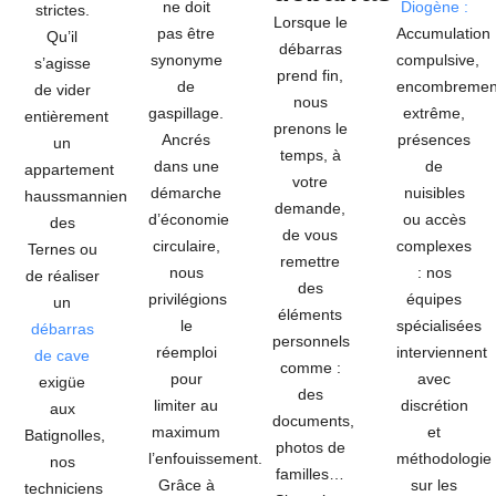
ne doit
Diogène :
strictes.
Lorsque le
pas être
Accumulation
Qu’il
débarras
synonyme
compulsive,
s’agisse
prend fin,
de
encombremen
de vider
nous
gaspillage.
extrême,
entièrement
prenons le
Ancrés
présences
un
temps, à
dans une
de
appartement
votre
démarche
nuisibles
haussmannien
demande,
d’économie
ou accès
des
de vous
circulaire,
complexes
Ternes ou
remettre
nous
: nos
de réaliser
des
privilégions
équipes
un
éléments
le
spécialisées
débarras
personnels
réemploi
interviennent
de cave
comme :
pour
avec
exigüe
des
limiter au
discrétion
aux
documents,
maximum
et
Batignolles,
photos de
l’enfouissement.
méthodologie
nos
familles…
Grâce à
sur les
techniciens